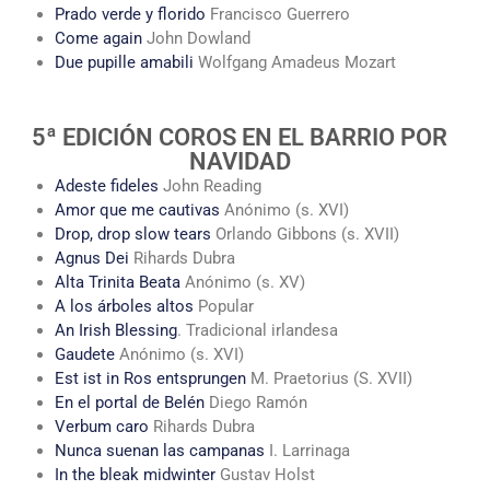
Prado verde y florido
Francisco Guerrero
Come again
John Dowland
Due pupille amabili
Wolfgang Amadeus Mozart
5ª EDICIÓN COROS EN EL BARRIO POR
NAVIDAD
Adeste fideles
John Reading
Amor que me cautivas
Anónimo (s. XVI)
Drop, drop slow tears
Orlando Gibbons (s. XVII)
Agnus Dei
Rihards Dubra
Alta Trinita Beata
Anónimo (s. XV)
A los árboles altos
Popular
An Irish Blessing
. Tradicional irlandesa
Gaudete
Anónimo (s. XVI)
Est ist in Ros entsprungen
M. Praetorius (S. XVII)
En el portal de Belén
Diego Ramón
Verbum caro
Rihards Dubra
Nunca suenan las campanas
I. Larrinaga
In the bleak midwinter
Gustav Holst