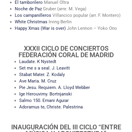
El tamborilero
Manuel Oltra
Noche de Paz
Gruber (arre. M. Vega)
Los campanilleros
Villancico popular (arr. F. Montero)
White Christmas
Irving Berlin
Happy Xmas (War is over)
John Lennon – Yoko Ono
XXXII CICLO DE CONCIERTOS
FEDERACIÓN CORAL DE MADRID
Laudate. K Nystedt
Set me s a seal. J. Leavitt
Stabat Mater. Z. Kodaly
Ave Maria. M. Cruz
Pie Jesu. Requiem. A. Lloyd Webber
Ige Herouvimy. Bortnjanski
Salmo 150. Ernani Aguiar
Adoramus te, Christe. Palestrina
INAUGURACIÓN DEL III CICLO “ENTRE