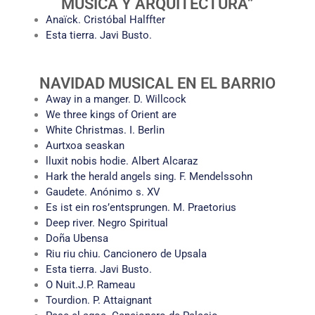
MÚSICA Y ARQUITECTURA”
Anaïck. Cristóbal Halffter
Esta tierra. Javi Busto.
NAVIDAD MUSICAL EN EL BARRIO
Away in a manger. D. Willcock
We three kings of Orient are
White Christmas. I. Berlin
Aurtxoa seaskan
lluxit nobis hodie. Albert Alcaraz
Hark the herald angels sing. F. Mendelssohn
Gaudete. Anónimo s. XV
Es ist ein ros’entsprungen. M. Praetorius
Deep river. Negro Spiritual
Doña Ubensa
Riu riu chiu. Cancionero de Upsala
Esta tierra. Javi Busto.
O Nuit.J.P. Rameau
Tourdion. P. Attaignant