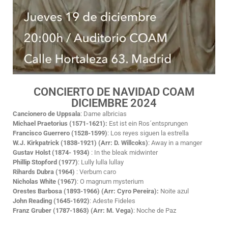
CONCIERTO DE NAVIDAD COAM
DICIEMBRE 2024
Cancionero de Uppsala
: Dame albricias
Michael Praetorius (1571-1621):
Est ist ein Ros´entsprungen
Francisco Guerrero (1528-1599)
: Los reyes siguen la estrella
W.J. Kirkpatrick (1838-1921) (Arr: D. Willcoks)
: Away in a manger
Gustav Holst (1874- 1934)
: In the bleak midwinter
Phillip Stopford (1977)
: Lully lulla lullay
Rihards Dubra (1964)
: Verbum caro
Nicholas White (1967)
: O magnum mysterium
Orestes Barbosa (1893-1966) (Arr: Cyro Pereira):
Noite azul
John Reading (1645-1692)
: Adeste Fideles
Franz Gruber (1787-1863) (Arr: M. Vega)
: Noche de Paz