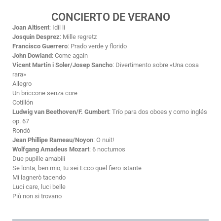
CONCIERTO DE VERANO
Joan Altisent
: Idil li
Josquin Desprez
: Mille regretz
Francisco Guerrero
: Prado verde y florido
John Dowland
: Come again
Vicent Martín i Soler/Josep Sancho
: Divertimento sobre «Una cosa
rara»
Allegro
Un briccone senza core
Cotillón
Ludwig van Beethoven/F. Gumbert
: Trío para dos oboes y corno inglés
op. 67
Rondó
Jean Phillipe Rameau/Noyon
: O nuit!
Wolfgang Amadeus Mozart
: 6 nocturnos
Due pupille amabili
Se lonta, ben mio, tu sei Ecco quel fiero istante
Mi lagnerò tacendo
Luci care, luci belle
Più non si trovano